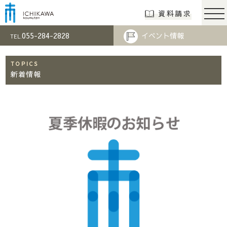
市川工務店 | らし
資料請求
055-284-2828
イベント情報
TEL.
TOPICS
新着情報