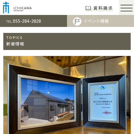
市川工務店 | らし
資料請求
055-284-2828
イベント情報
TEL.
TOPICS
新着情報