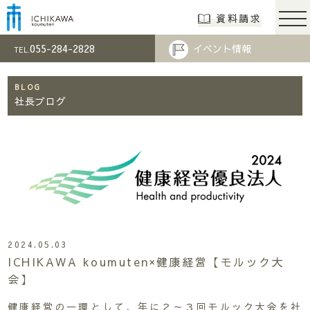
市川工務店 | らし
資料請求
055-284-2828
イベント情報
TEL.
BLOG
社長ブログ
2024.05.03
ICHIKAWA koumuten×健康経営【モルック大
会】
健康経営の一環として、年に２～３回モルック大会を社