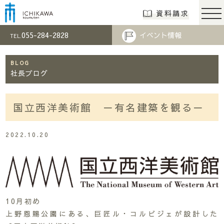
市川工務店 | らし
資料請求
055-284-2828
イベント情報
TEL.
BLOG
社長ブログ
国立西洋美術館 －有名建築を観る－
2022.10.20
10月初め
上野恩賜公園にある、巨匠ル・コルビジェが設計した