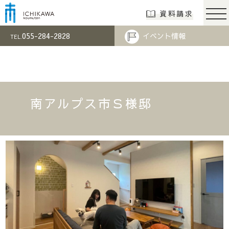
市川工務店 | らし
資料請求
055-284-2828
イベント情報
TEL.
南アルプス市Ｓ様邸