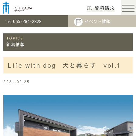
市川工務店 | らし
資料請求
055-284-2828
イベント情報
TEL.
TOPICS
新着情報
Life with dog 犬と暮らす vol.1
2021.09.25