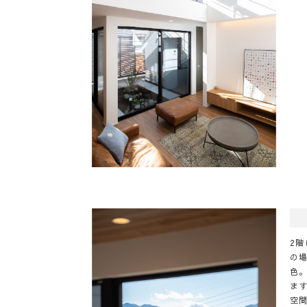
2
の
色
ま
空