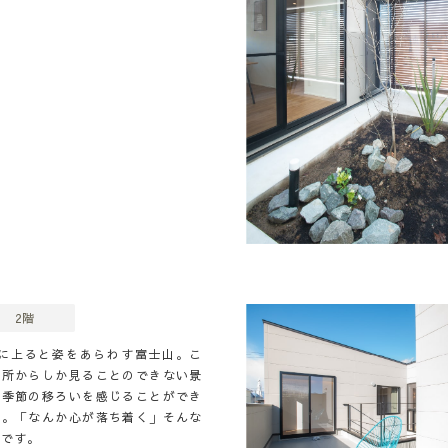
2階
階に上ると姿をあらわす富士山。こ
場所からしか見ることのできない景
。季節の移ろいを感じることができ
す。「なんか心が落ち着く」そんな
間です。