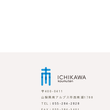
市川工務店
〒400-0411
山梨県南アルプス市西南湖1788
TEL：
055-284-2828
FAX：055-284-3401