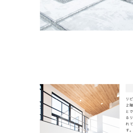
リ
２
と
る
れ
す