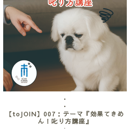
・
・
【toJOIN】007：テーマ『効果てきめ
ん！叱り方講座』
・