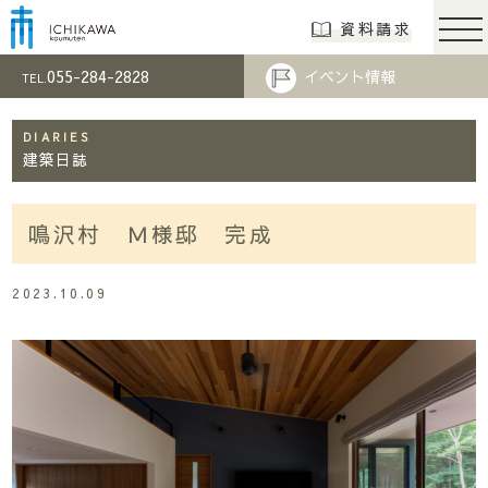
市川工務店 | らし
資料請求
055-284-2828
イベント情報
TEL.
DIARIES
建築日誌
鳴沢村 Ｍ様邸 完成
2023.10.09