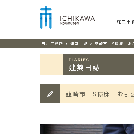
市川工務
施工事
>
>
市川工務店
建築日記
韮崎市 S様邸 お
DIARIES
建築日誌
韮崎市 S様邸 お引