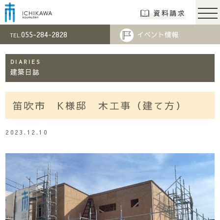
市川工務店 | らし
資料請求
055-284-2828
イベント情報
TEL.
DIARIES
建築日誌
笛吹市 K様邸 木工事（建て方）
2023.12.10