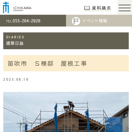
市川工務店 | らし
資料請求
055-284-2828
イベント情報
TEL.
DIARIES
建築日誌
笛吹市 Ｓ様邸 屋根工事
2023.06.16