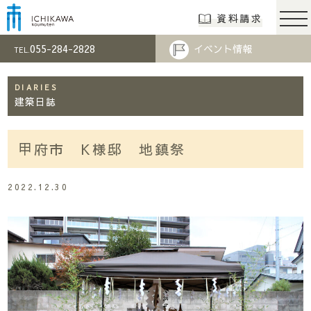
市川工務店 | らし
資料請求
055-284-2828
イベント情報
TEL.
DIARIES
建築日誌
甲府市 K様邸 地鎮祭
2022.12.30