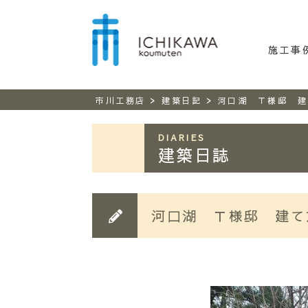
市川工務
施工事
>
>
市川工務店
建築日記
河口湖 Ｔ様邸 建
DIARIES
建築日誌
河口湖 Ｔ様邸 建て