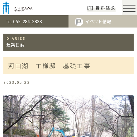
市川工務店 | らし
資料請求
055-284-2828
イベント情報
TEL.
DIARIES
建築日誌
河口湖 Ｔ様邸 基礎工事
2023.05.22