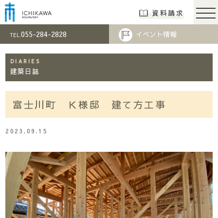
市川工務店 | らし
資料請求
055-284-2828
イベント情報
TEL.
DIARIES
建築日誌
富士川町 Ｋ様邸 建て方工事
2023.09.15