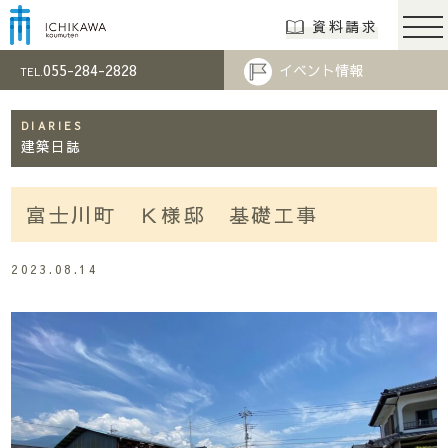
市川工務店 | らし
資料請求
055-284-2828
イベント情報
TEL.
DIARIES
建築日誌
富士川町 Ｋ様邸 基礎工事
2023.08.14