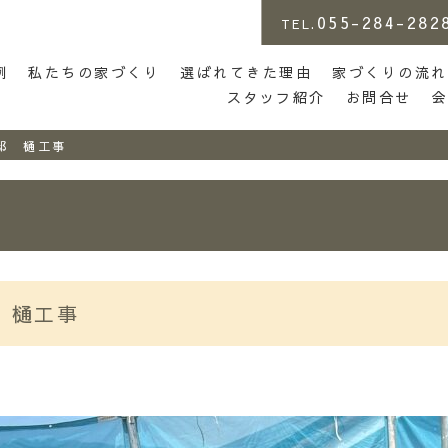
055-284-282
TEL.
店 | らしさがある家づくり
例
私たちの家づくり
選ばれてきた理由
家づくりの流れ
スタッフ紹介
お問合せ
邸 樋工事
 樋工事