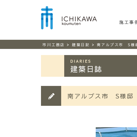
市川工務
施工事
>
>
市川工務店
建築日記
南アルプス市 S様
DIARIES
建築日誌
南アルプス市 S様邸