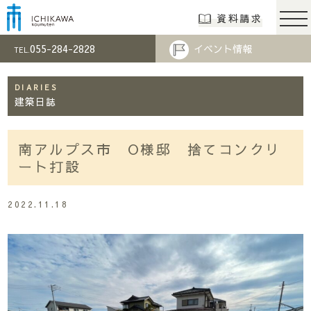
市川工務店 | らし
資料請求
055-284-2828
イベント情報
TEL.
DIARIES
建築日誌
南アルプス市 O様邸 捨てコンクリ
ート打設
2022.11.18