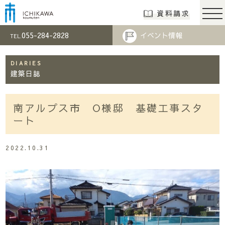
市川工務店 | らし
資料請求
055-284-2828
イベント情報
TEL.
DIARIES
建築日誌
南アルプス市 O様邸 基礎工事スタ
ート
2022.10.31