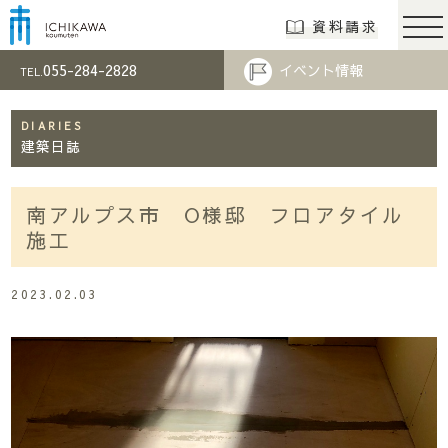
市川工務店 | らし
資料請求
055-284-2828
イベント情報
TEL.
DIARIES
建築日誌
南アルプス市 O様邸 フロアタイル
施工
2023.02.03