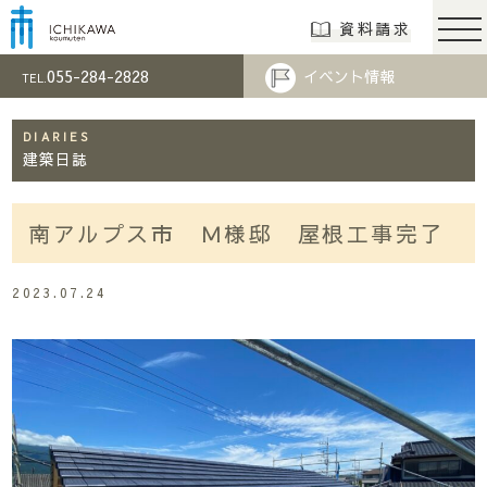
市川工務店 | らし
資料請求
055-284-2828
イベント情報
TEL.
DIARIES
建築日誌
南アルプス市 Ｍ様邸 屋根工事完了
2023.07.24