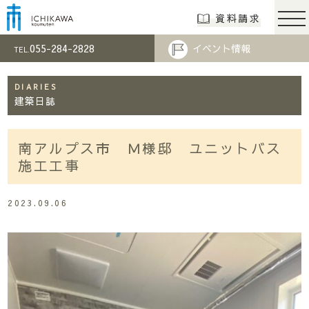
市川工務店 | らし
資料請求
055-284-2828
イベント情報
TEL.
DIARIES
建築日誌
南アルプス市 Ｍ様邸 ユニットバス
施工工事
2023.09.06