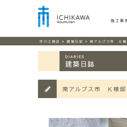
市川工務
施工事
>
>
市川工務店
建築日記
南アルプス市 Ｋ様
DIARIES
建築日誌
南アルプス市 Ｋ様邸