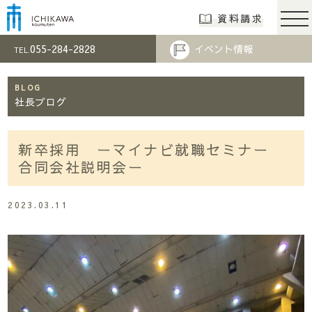
市川工務店 | らし
資料請求
055-284-2828
イベント情報
TEL.
BLOG
社長ブログ
新卒採用 ーマイナビ就職セミナー
合同会社説明会ー
2023.03.11